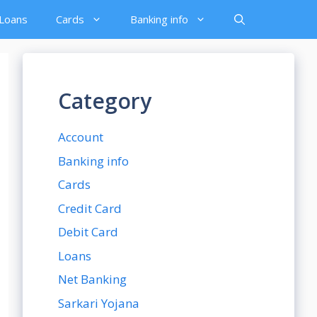
Loans
Cards
Banking info
Category
Account
Banking info
Cards
Credit Card
Debit Card
Loans
Net Banking
Sarkari Yojana