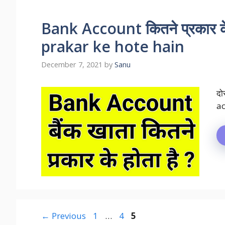
Bank Account कितने प्रकार के
prakar ke hote hain
December 7, 2021
by
Sanu
दो
ac
Page
Page
Page
←
Previous
1
…
4
5