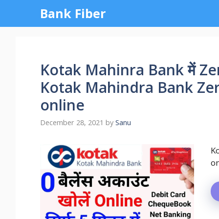
Skip
Bank Fiber
to
content
Kotak Mahinra Bank में Zer
Kotak Mahindra Bank Ze
online
December 28, 2021
by
Sanu
K
on